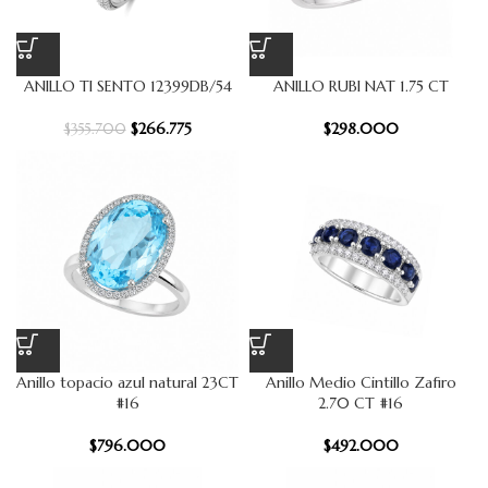
ANILLO TI SENTO 12399DB/54
ANILLO RUBI NAT 1.75 CT
$
266.775
$
298.000
$
355.700
Anillo topacio azul natural 23CT
Anillo Medio Cintillo Zafiro
#16
2.70 CT #16
$
796.000
$
492.000