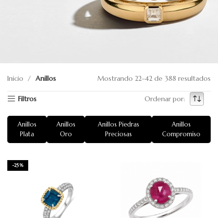
Inicio
Anillos
Mostrando 22–42 de 388 resultados
Filtros
Ordenar por:
Anillos
Anillos
Anillos Piedras
Anillos
Plata
Oro
Preciosas
Compromiso
-25%