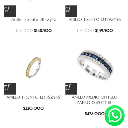
Anillo Ti Sento 1414Zy52
ANILLO TISENTO 12349ZY56
$
148.500
$
139.500
$
198.000
$
186.000
ANILLO TI SENTO 12336ZY56
ANILLO MEDIO CINTILLO
ZAFIRO 0.45 CT #11
$
220.000
$
478.000