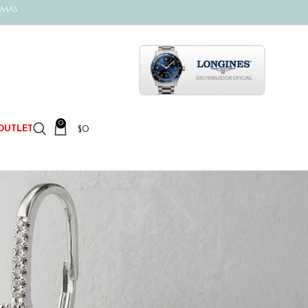
 MÁS
0
$
0
OUTLET