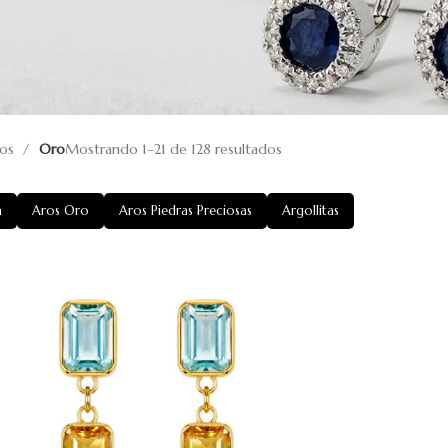
ros
Oro
Mostrando 1–21 de 128 resultados
a
Aros Oro
Aros Piedras Preciosas
Argollitas