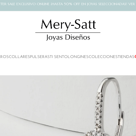
NTER SALE EXCLUSIVO ONLINE ¡HASTA 50% OFF EN JOYAS SELECCIONADAS! VER
AROS
COLLARES
PULSERAS
TI SENTO
LONGINES
COLECCIONES
TIENDAS