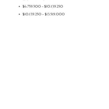
$
6.759.500
-
$
10.139.250
$
10.139.250
-
$
13.519.000
AÑADIR AL 