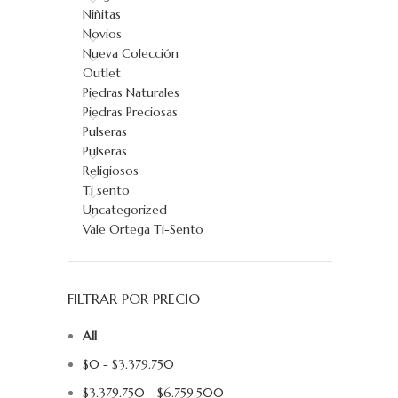
Niñitas
Novios
Nueva Colección
Outlet
Piedras Naturales
Piedras Preciosas
Pulseras
Pulseras
Religiosos
Ti sento
Uncategorized
AÑADIR AL 
Vale Ortega Ti-Sento
FILTRAR POR PRECIO
All
$
0
-
$
3.379.750
$
3.379.750
-
$
6.759.500