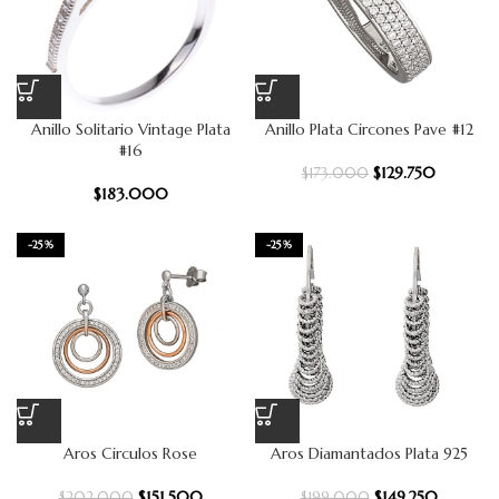
Anillo Solitario Vintage Plata
Anillo Plata Circones Pave #12
#16
$
129.750
$
173.000
$
183.000
-25%
-25%
Aros Circulos Rose
Aros Diamantados Plata 925
$
151.500
$
149.250
$
202.000
$
199.000