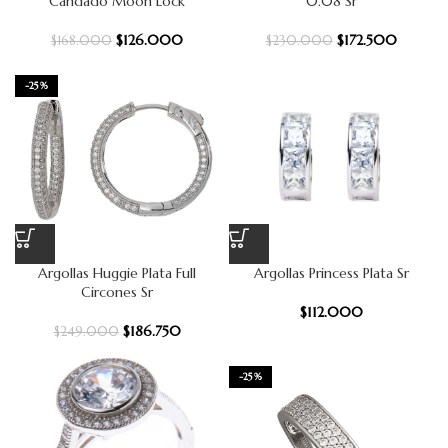
Candado Moon Lock
0.08 Sr
$
126.000
$
172.500
$
168.000
$
230.000
-25%
Argollas Huggie Plata Full
Argollas Princess Plata Sr
Circones Sr
$
112.000
$
186.750
$
249.000
-25%