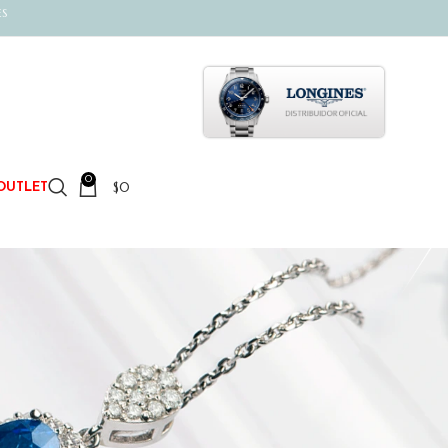
ES
0
$
0
OUTLET