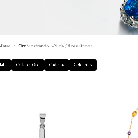
llares
Oro
Mostrando 1–21 de 98 resultados
lata
Collares Oro
Cadenas
Colgantes