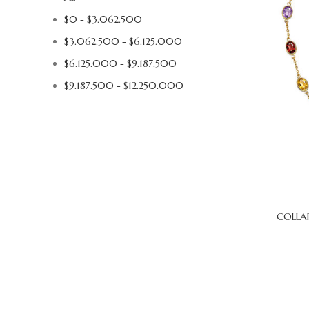
$
0
-
$
3.062.500
$
3.062.500
-
$
6.125.000
$
6.125.000
-
$
9.187.500
$
9.187.500
-
$
12.250.000
COLLA
AÑADIR AL 