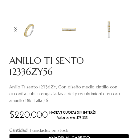
ANILLO TI SENTO
12336ZY56
Anillo Ti sento 12336ZY, Con diseño medio cintillo con
circonita cubica engastadas a riel y recubrimiento en oro
amarillo 18k. Talla 56
HASTA 3 CUOTAS SIN INTERÉS
$
220.000
Valor cuota: $73.333
Cantidad:
1 unidades en stock