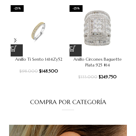
-25%
-25%
Anillo Ti Sento 1414Zy52
Anillo Circones Baguette
A
Plata 925 #14
$
148.500
$
198.000
$
249.750
$
333.000
COMPRA POR CATEGORÍA