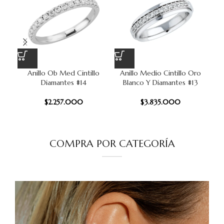
Anillo Ob Med Cintillo
Anillo Medio Cintillo Oro
Ani
Diamantes #14
Blanco Y Diamantes #13
$
2.257.000
$
3.835.000
COMPRA POR CATEGORÍA