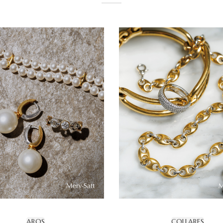
AROS
COLLARES