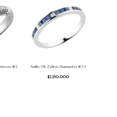
rincess #12
Anillo Ob Zafiros Diamantes #13.5
Anillo 3 
AÑADIR AL CARRITO
AÑADIR AL
$
2.250.000