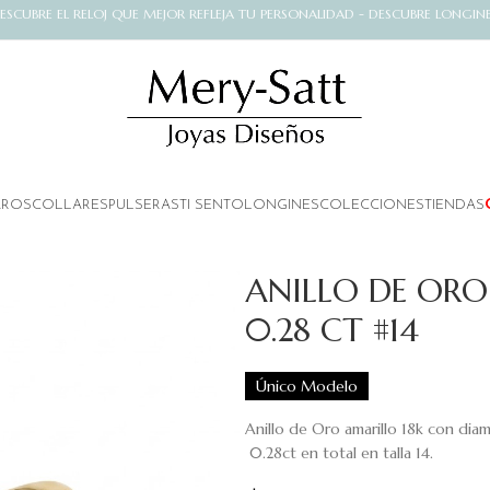
ESCUBRE EL RELOJ QUE MEJOR REFLEJA TU PERSONALIDAD - DESCUBRE LONGIN
AROS
COLLARES
PULSERAS
TI SENTO
LONGINES
COLECCIONES
TIENDAS
ANILLO DE ORO
0.28 CT #14
Único Modelo
Anillo de Oro amarillo 18k con diam
0.28ct en total en talla 14.