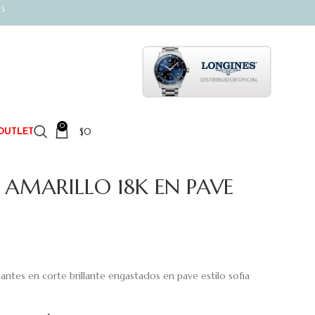
ES
0
$
0
OUTLET
 AMARILLO 18K EN PAVE
antes en corte brillante engastados en pave estilo sofia