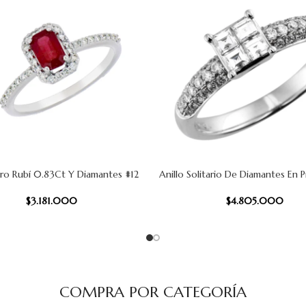
Oro Rubí 0.83Ct Y Diamantes #12
Anillo Solitario De Diamantes En P
 CARRITO
AÑADIR AL CARRITO
$
3.181.000
$
4.805.000
COMPRA POR CATEGORÍA