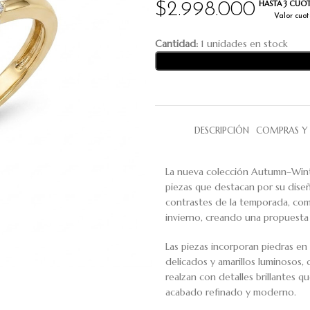
HASTA 3 CUOT
$
2.998.000
Valor cuot
Cantidad:
1 unidades en stock
DESCRIPCIÓN
COMPRAS Y 
La nueva colección Autumn–Wint
piezas que destacan por su diseño
contrastes de la temporada, comb
invierno, creando una propuesta 
Las piezas incorporan piedras e
delicados y amarillos luminosos,
realzan con detalles brillantes q
acabado refinado y moderno.