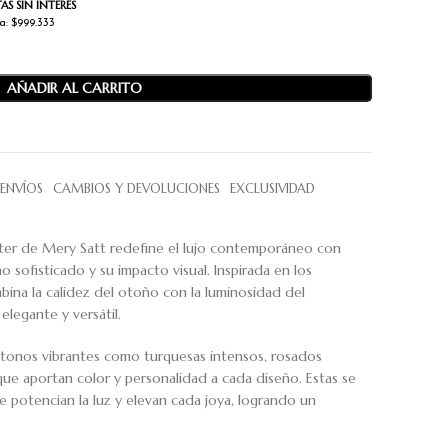
AS SIN INTERÉS
a: $999.333
AÑADIR AL CARRITO
ENVÍOS
CAMBIOS Y DEVOLUCIONES
EXCLUSIVIDAD
er de Mery Satt redefine el lujo contemporáneo con
 sofisticado y su impacto visual. Inspirada en los
ina la calidez del otoño con la luminosidad del
elegante y versátil.
n tonos vibrantes como turquesas intensos, rosados
 que aportan color y personalidad a cada diseño. Estas se
ue potencian la luz y elevan cada joya, logrando un