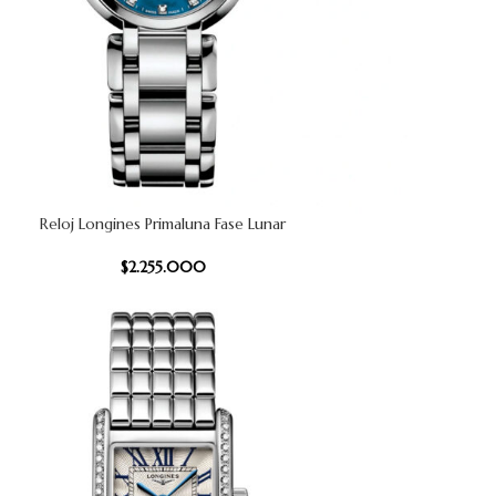
Reloj Longines Primaluna Fase Lunar
CARRITO
AÑADIR AL
$
2.255.000