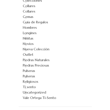
Colecciones
Collares
Collares
Gemas
Guía de Regalos
Hombres
Longines
Niñitas
Novios
Nueva Colección
Outlet
Piedras Naturales
Piedras Preciosas
Pulseras
Pulseras
Religiosos
Ti sento
Uncategorized
Vale Ortega Ti-Sento
AÑADIR AL 