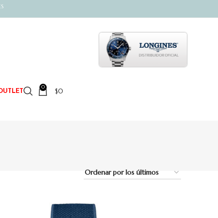
ES
0
$
0
OUTLET