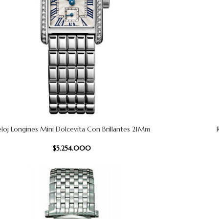
eloj Longines Mini Dolcevita Con Brillantes 21Mm
CARRITO
AÑADIR AL
$
5.254.000