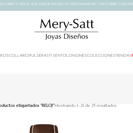
ESCUBRE EL RELOJ QUE MEJOR REFLEJA TU PERSONALIDAD - DESCUBRE LONGIN
AROS
COLLARES
PULSERAS
TI SENTO
LONGINES
COLECCIONES
TIENDAS
oductos etiquetados “RELOJ”
Mostrando 1–21 de 25 resultados