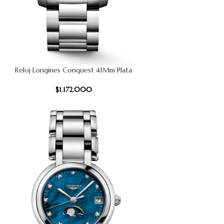
Reloj Longines Conquest 41Mm Plata
CARRITO
AÑADIR AL
$
1.172.000