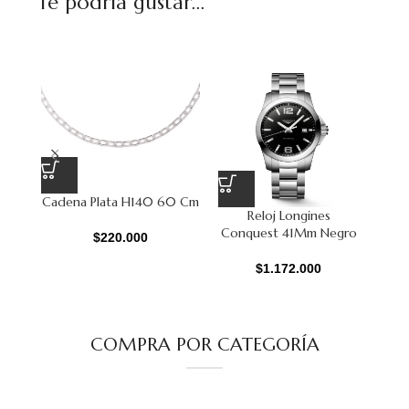
Te podría gustar...
Cadena Plata H140 60 Cm
Pu
Reloj Longines
Conquest 41Mm Negro
$
220.000
$
1.172.000
COMPRA POR CATEGORÍA