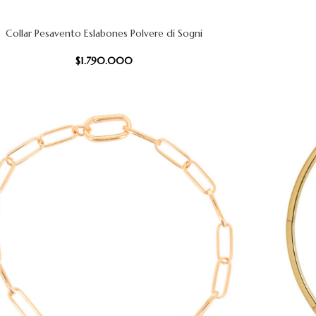
Collar Pesavento Eslabones Polvere di Sogni
CARRITO
AÑADIR AL
$
1.790.000