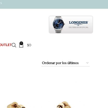
ES
0
$
0
OUTLET