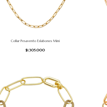
Collar Pesavento Eslabones Mini
CARRITO
AÑADIR AL
$
1.305.000