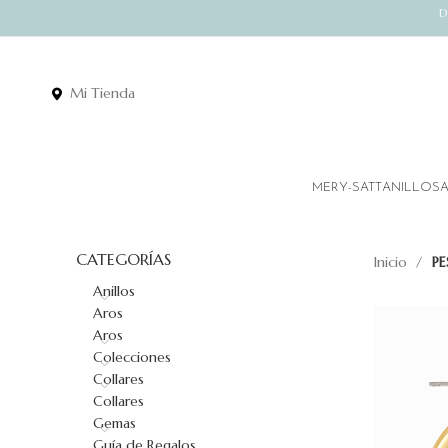
D
Mi Tienda
MERY-SATT
ANILLOS
CATEGORÍAS
Inicio
P
Anillos
Aros
Aros
Colecciones
Collares
Collares
Gemas
Guía de Regalos