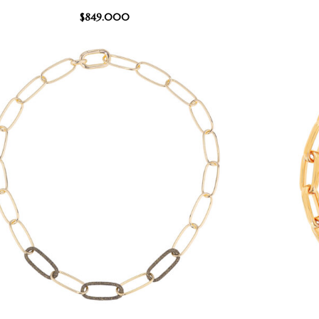
$
849.000