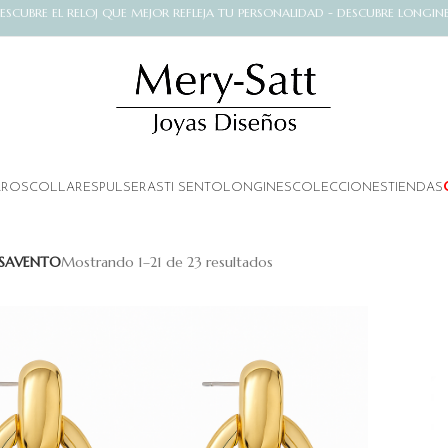
ESCUBRE EL RELOJ QUE MEJOR REFLEJA TU PERSONALIDAD - DESCUBRE LONGIN
AROS
COLLARES
PULSERAS
TI SENTO
LONGINES
COLECCIONES
TIENDAS
ESAVENTO
Mostrando 1–21 de 23 resultados