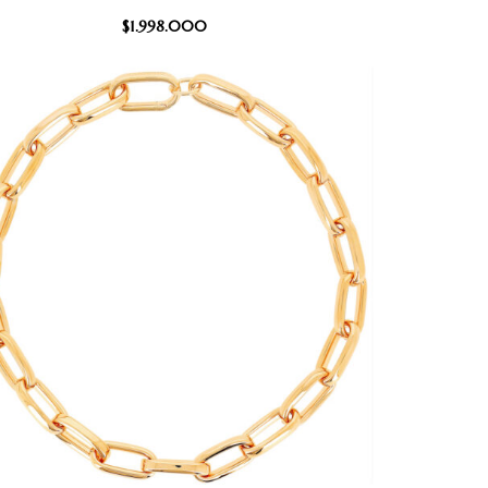
$
1.998.000