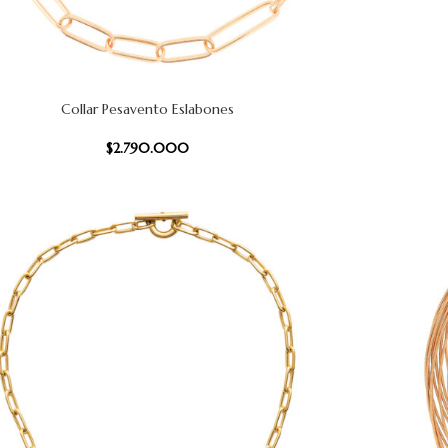
Collar Pesavento Eslabones
CARRITO
AÑADIR AL
$
2.790.000