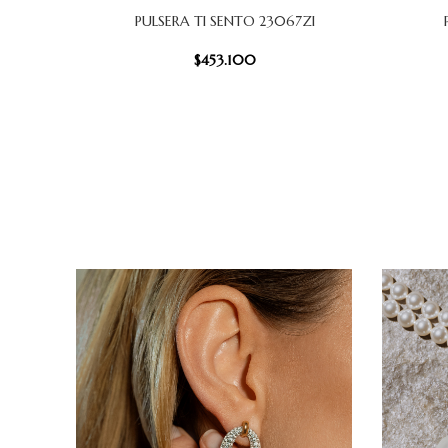
PULSERA TI SENTO 23067ZI
AÑADIR AL CARRITO
AÑADIR AL
$
453.100