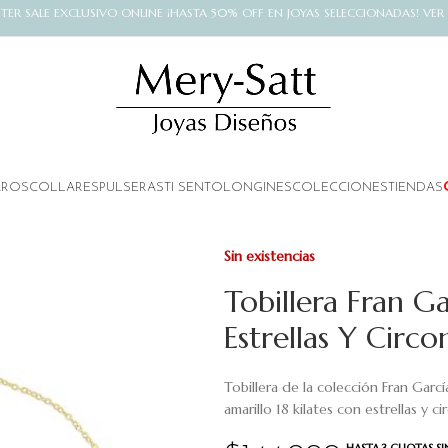
NTER SALE EXCLUSIVO ONLINE ¡HASTA 50% OFF EN JOYAS SELECCIONADAS! VER
AROS
COLLARES
PULSERAS
TI SENTO
LONGINES
COLECCIONES
TIENDAS
Sin existencias
Tobillera Fran G
Estrellas Y Circ
Tobillera de la colección Fran Garc
amarillo 18 kilates con estrellas y