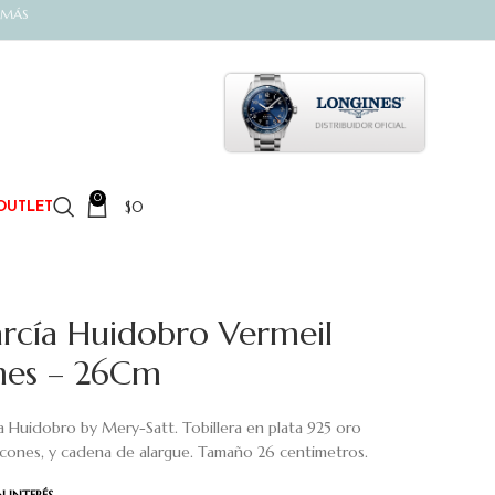
 MÁS
0
$
0
OUTLET
arcía Huidobro Vermeil
ones – 26Cm
ía Huidobro by Mery-Satt. Tobillera en plata 925 oro
 circones, y cadena de alargue. Tamaño 26 centimetros.