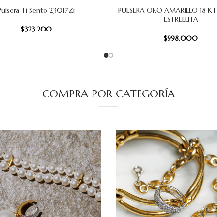
Pulsera Ti Sento 23017Zi
PULSERA ORO AMARILLO 18 KT
 CARRITO
AÑADIR AL CARRITO
ESTRELLITA
$
323.200
$
998.000
COMPRA POR CATEGORÍA