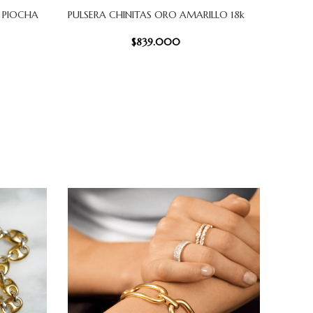
 PIOCHA
PULSERA CHINITAS ORO AMARILLO 18k
P
AÑADIR AL CARRITO
AÑADIR AL
$
839.000