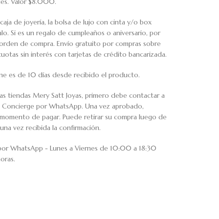
iles. Valor $8.000.
caja de joyería, la bolsa de lujo con cinta y/o box
o. Si es un regalo de cumpleaños o aniversario, por
u orden de compra. Envío gratuito por compras sobre
tas sin interés con tarjetas de crédito bancarizada.
ne es de 10 días desde recibido el producto.
ras tiendas Mery Satt Joyas, primero debe contactar a
io Concierge por WhatsApp. Una vez aprobado,
al momento de pagar. Puede retirar su compra luego de
una vez recibida la confirmación.
 por WhatsApp - Lunes a Viernes de 10:00 a 18:30
oras.