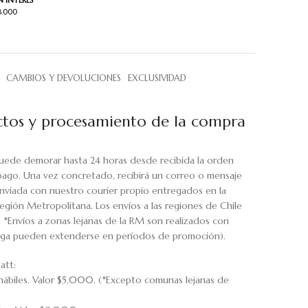
N INTERÉS
8.000
CAMBIOS Y DEVOLUCIONES
EXCLUSIVIDAD
tos y procesamiento de la compra
uede demorar hasta 24 horas desde recibida la orden
pago. Una vez concretado, recibirá un correo o mensaje
viada con nuestro courier propio entregados en la
egión Metropolitana. Los envíos a las regiones de Chile
. *Envíos a zonas lejanas de la RM son realizados con
rega pueden extenderse en períodos de promoción).
att:
hábiles. Valor $5.000. (*Excepto comunas lejanas de