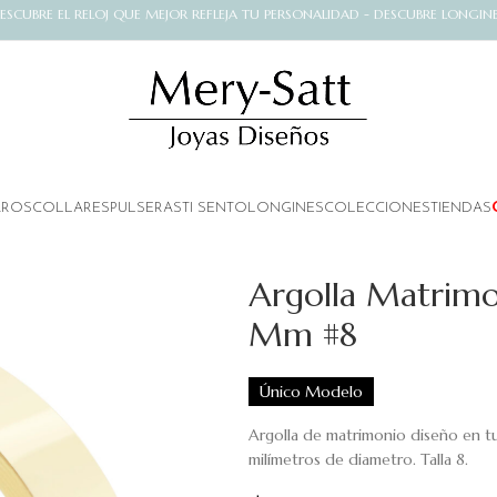
ESCUBRE EL RELOJ QUE MEJOR REFLEJA TU PERSONALIDAD - DESCUBRE LONGIN
AROS
COLLARES
PULSERAS
TI SENTO
LONGINES
COLECCIONES
TIENDAS
Argolla Matrimo
Mm #8
Único Modelo
Argolla de matrimonio diseño en tu
milímetros de diametro. Talla 8.