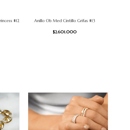
rincess #12
Anillo Ob Med Cintillo Grifas #13
Anillo Oro
AÑADIR AL CARRITO
AÑADIR AL
$
2.601.000