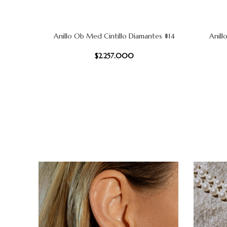
Anillo Ob Med Cintillo Diamantes #14
Anill
AÑADIR AL CARRITO
AÑADIR AL
$
2.257.000