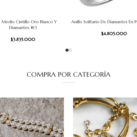
o Medio Cintillo Oro Blanco Y
Anillo Solitario De Diamantes En P
 CARRITO
AÑADIR AL CARRITO
Diamantes #13
$
4.805.000
$
3.835.000
COMPRA POR CATEGORÍA