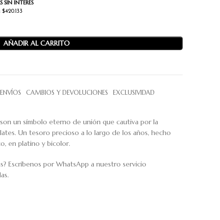
 SIN INTERÉS
: $420.133
AÑADIR AL CARRITO
ENVÍOS
CAMBIOS Y DEVOLUCIONES
EXCLUSIVIDAD
 son un símbolo eterno de unión que cautiva por la
lates. Un tesoro precioso a lo largo de los años, hecho
, en platino y bicolor.
as? Escríbenos por WhatsApp a nuestro servicio
as.