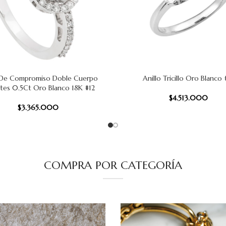
 De Compromiso Doble Cuerpo
Anillo Tricillo Oro Blanco 
 CARRITO
AÑADIR AL CARRITO
antes 0.5Ct Oro Blanco 18K #12
$
4.513.000
$
3.365.000
COMPRA POR CATEGORÍA