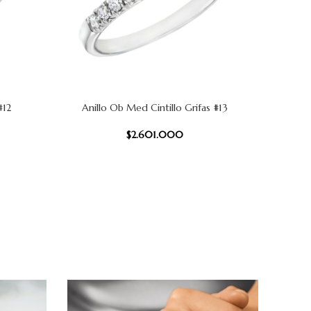
#12
Anillo Ob Med Cintillo Grifas #13
A
AÑADIR AL CARRITO
AÑADIR AL
$
2.601.000