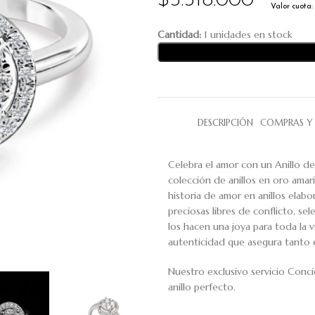
$
5.518.000
Valor cuota:
Cantidad:
1 unidades en stock
DESCRIPCIÓN
COMPRAS Y 
Celebra el amor con un Anillo d
colección de anillos en oro amaril
historia de amor en anillos ela
preciosas libres de conflicto, s
los hacen una joya para toda la vi
autenticidad que asegura tanto e
Nuestro exclusivo servicio Conci
anillo perfecto.