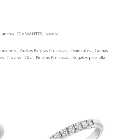
o ancho
,
DIAMANTES
,
roseta
mpromiso
,
Anillos Piedras Preciosas
,
Diamantes
,
Gemas
,
tes
,
Novios
,
Oro
,
Piedras Preciosas
,
Regalos para ella