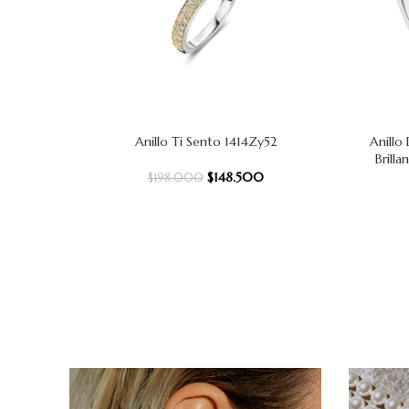
Anillo Ti Sento 1414Zy52
Anillo
AÑADIR AL CARRITO
AÑADIR AL
Brill
$
148.500
$
198.000