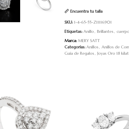
Encuentra tu talla
SKU:
1-4-65-55-Z11116901
Etiquetas:
Anillo
,
Brillantes
,
cuerp
Marca:
MERY SATT
Categorías:
Anillos
,
Anillos de Co
Guía de Regalos
,
Joyas Oro 18 kila