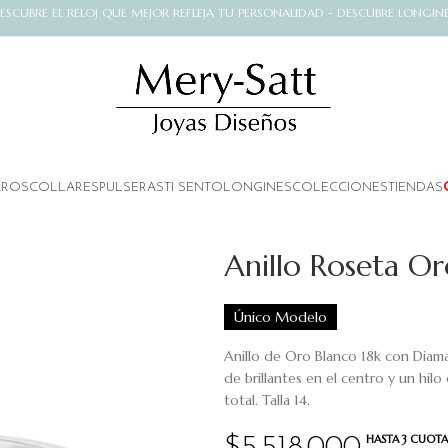
ESCUBRE EL RELOJ QUE MEJOR REFLEJA TU PERSONALIDAD - DESCUBRE LONGIN
AROS
COLLARES
PULSERAS
TI SENTO
LONGINES
COLECCIONES
TIENDAS
Anillo Roseta Or
Único Modelo
Anillo de Oro Blanco 18k con Diam
de brillantes en el centro y un hil
total. Talla 14.
HASTA 3 CUOTAS