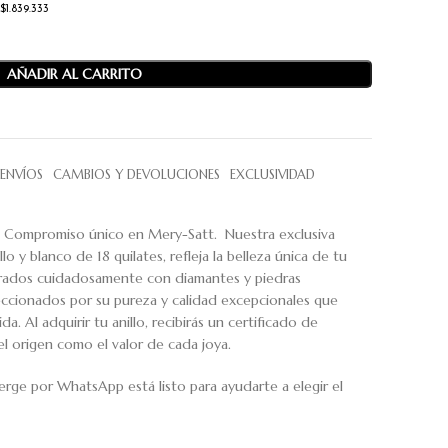
 $1.839.333
AÑADIR AL CARRITO
ENVÍOS
CAMBIOS Y DEVOLUCIONES
EXCLUSIVIDAD
e Compromiso único en Mery-Satt. Nuestra exclusiva
lo y blanco de 18 quilates, refleja la belleza única de tu
borados cuidadosamente con diamantes y piedras
eleccionados por su pureza y calidad excepcionales que
da. Al adquirir tu anillo, recibirás un certificado de
l origen como el valor de cada joya.
erge por WhatsApp está listo para ayudarte a elegir el