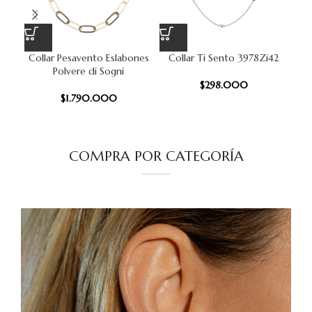
Collar Pesavento Eslabones
Collar Ti Sento 3978Zi42
Pu
Polvere di Sogni
$
298.000
$
1.790.000
COMPRA POR CATEGORÍA