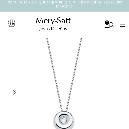
DESCUBRE EL RELOJ QUE MEJOR REFLEJA TU PERSONALIDAD - DESCUBRE
LONGINES
0