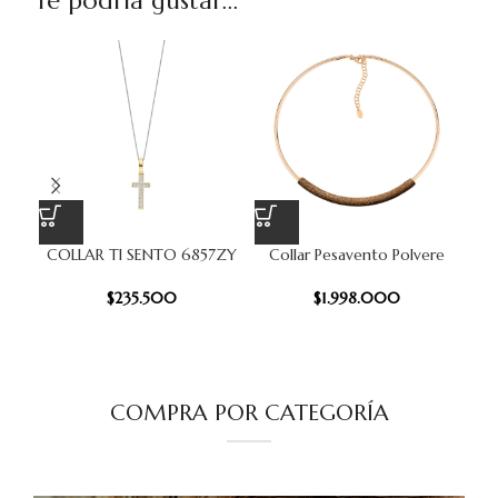
Te podría gustar...
COLLAR TI SENTO 6857ZY
Collar Pesavento Polvere
Co
$
235.500
$
1.998.000
COMPRA POR CATEGORÍA