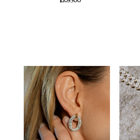
$
209.500