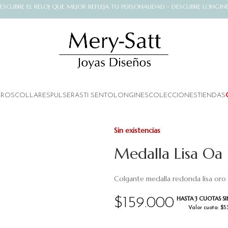
ESCUBRE EL RELOJ QUE MEJOR REFLEJA TU PERSONALIDAD - DESCUBRE LONGIN
AROS
COLLARES
PULSERAS
TI SENTO
LONGINES
COLECCIONES
TIENDAS
Sin existencias
Medalla Lisa Oa
Colgante medalla redonda lisa oro a
HASTA 3 CUOTAS SI
$
159.000
Valor cuota: $5