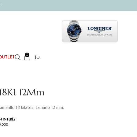
ES
0
$
0
OUTLET
 18Kt 12Mm
marillo 18 kilates, tamaño 12 mm.
N INTERÉS
3.000