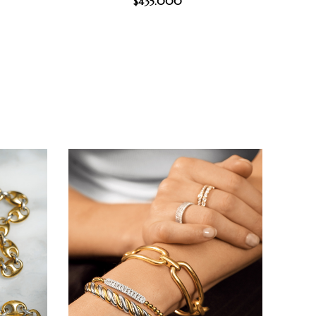
$
435.000