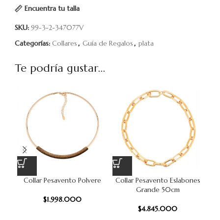
Encuentra tu talla
SKU:
99-3-2-347077V
Categorías:
Collares
,
Guía de Regalos
,
plata
Te podría gustar...
Collar Pesavento Polvere
Collar Pesavento Eslabones
C
Grande 50cm
C
$
1.998.000
$
4.845.000