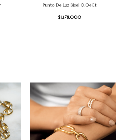
w
Punto De Luz Bisel 0.04Ct
AÑADIR AL CARRITO
AÑADIR AL
$
1.178.000