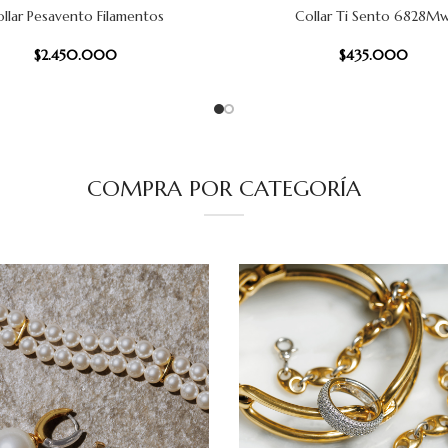
llar Pesavento Filamentos
Collar Ti Sento 6828M
 CARRITO
AÑADIR AL CARRITO
$
2.450.000
$
435.000
COMPRA POR CATEGORÍA