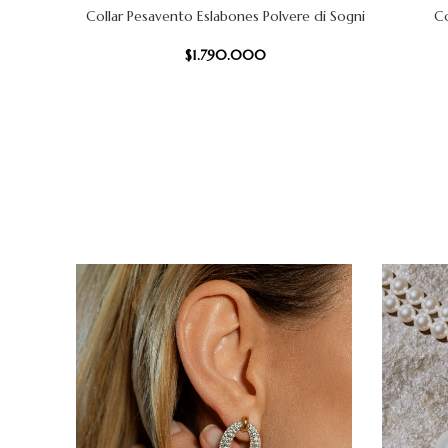
Collar Pesavento Eslabones Polvere di Sogni
Co
AÑADIR AL CARRITO
AÑADIR AL
$
1.790.000