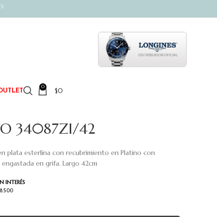
ES
0
$
0
OUTLET
TO 34087ZI/42
 plata esterlina con recubrimiento en Platino con
a engastada en grifa. Largo 42cm
N INTERÉS
78.500