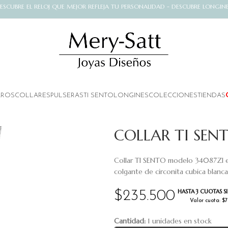
ESCUBRE EL RELOJ QUE MEJOR REFLEJA TU PERSONALIDAD - DESCUBRE LONGIN
AROS
COLLARES
PULSERAS
TI SENTO
LONGINES
COLECCIONES
TIENDAS
COLLAR TI SEN
Collar TI SENTO modelo 34087ZI en
colgante de circonita cubica blanc
HASTA 3 CUOTAS SI
$
235.500
Valor cuota: $
Cantidad:
1 unidades en stock