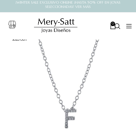
¡WINTER SALE EXCLUSIVO ONLINE ¡HASTA 50% OFF EN JOYAS
SELECCIONADAS! VER MÁS
0
SOLD OUT