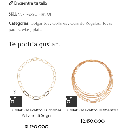
Encuentra tu talla
SKU:
99-3-2-SG34890F
Categorías:
Colgantes
,
Collares
,
Guía de Regalos
,
Joyas
para Novias
,
plata
Te podría gustar...
Collar Pesavento Eslabones
Collar Pesavento Filamentos
Pu
Polvere di Sogni
$
2.450.000
$
1.790.000