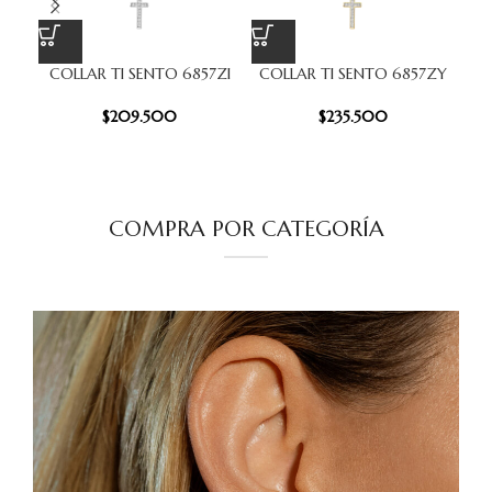
COLLAR TI SENTO 6857ZI
COLLAR TI SENTO 6857ZY
Co
$
209.500
$
235.500
COMPRA POR CATEGORÍA