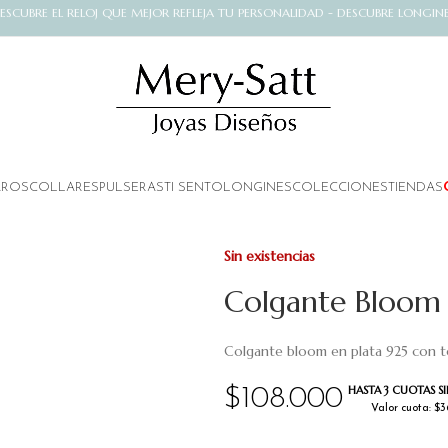
ESCUBRE EL RELOJ QUE MEJOR REFLEJA TU PERSONALIDAD - DESCUBRE LONGIN
AROS
COLLARES
PULSERAS
TI SENTO
LONGINES
COLECCIONES
TIENDAS
Sin existencias
Colgante Bloom 
Colgante bloom en plata 925 con t
HASTA 3 CUOTAS SI
$
108.000
Valor cuota: $