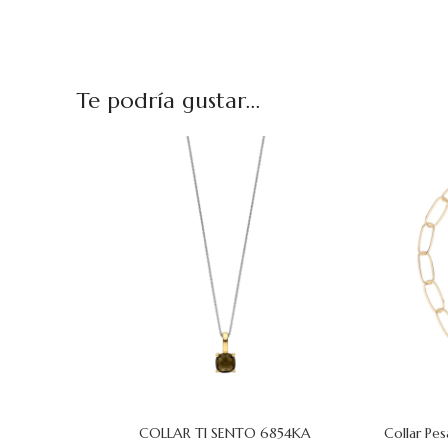
Te podría gustar...
COLLAR TI SENTO 6854KA
Collar Pe
AÑADIR AL CARRITO
AÑADIR AL