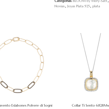
Categorías:
BLOOM by Mery-Satt
,
Novias
,
Joyas Plata 925
,
plata
savento Eslabones Polvere di Sogni
Collar Ti Sento 6828M
 CARRITO
AÑADIR AL CARRITO