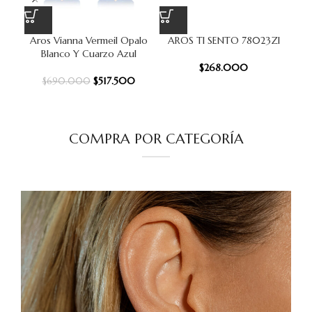
Aros Vianna Vermeil Opalo
AROS TI SENTO 78023ZI
A
Blanco Y Cuarzo Azul
$
268.000
$
517.500
$
690.000
COMPRA POR CATEGORÍA