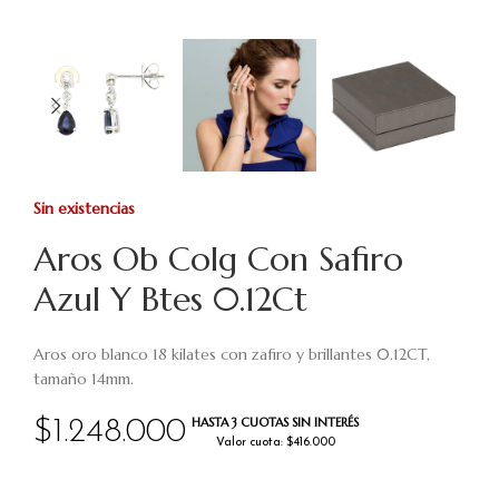
Sin existencias
Aros Ob Colg Con Safiro
Azul Y Btes 0.12Ct
Aros oro blanco 18 kilates con zafiro y brillantes 0.12CT,
tamaño 14mm.
HASTA 3 CUOTAS SIN INTERÉS
$
1.248.000
Valor cuota: $416.000