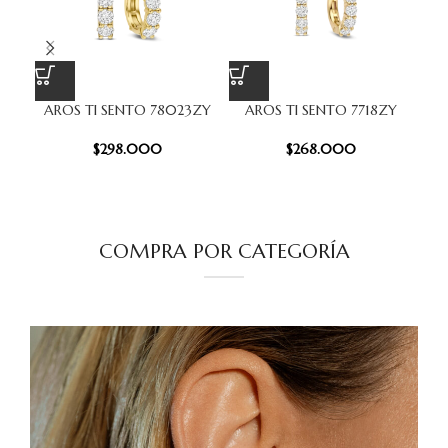
AROS TI SENTO 78023ZY
AROS TI SENTO 7718ZY
A
$
298.000
$
268.000
COMPRA POR CATEGORÍA