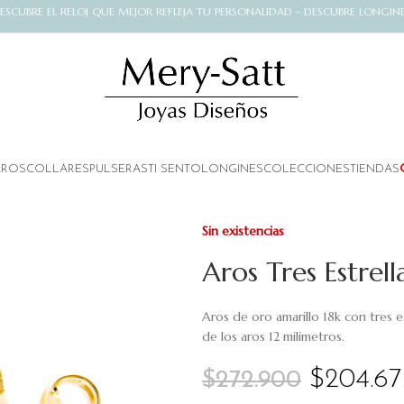
ESCUBRE EL RELOJ QUE MEJOR REFLEJA TU PERSONALIDAD - DESCUBRE LONGIN
AROS
COLLARES
PULSERAS
TI SENTO
LONGINES
COLECCIONES
TIENDAS
Sin existencias
Aros Tres Estrel
Aros de oro amarillo 18k con tres e
de los aros 12 milimetros.
$
204.67
$
272.900