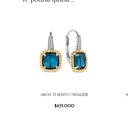
AROS TI SENTO 78042DB
A
AÑADIR AL CARRITO
AÑADIR AL
$
435.000