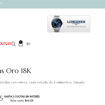
ES
0
$
0
OUTLET
las Oro 18K
strellas con relieve, cada estrella de 4 milimetros. tamaño
HASTA 3 CUOTAS SIN INTERÉS
5
Valor cuota: $68.225