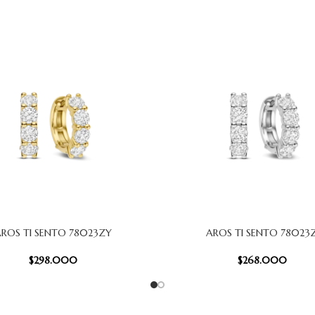
ROS TI SENTO 78023ZY
AROS TI SENTO 78023Z
 CARRITO
AÑADIR AL CARRITO
$
298.000
$
268.000