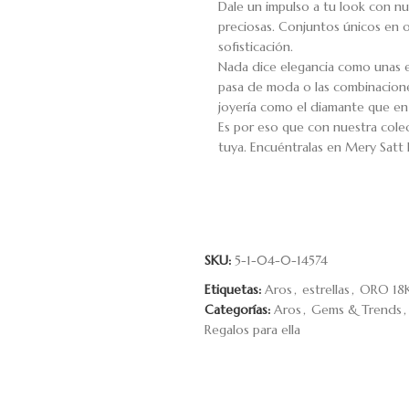
Dale un impulso a tu look con nu
preciosas. Conjuntos únicos en o
sofisticación.
Nada dice elegancia como unas es
pasa de moda o las combinacione
joyería como el diamante que en s
Es por eso que con nuestra colec
tuya. Encuéntralas en Mery Satt 
SKU:
5-1-04-0-14574
Etiquetas:
Aros
,
estrellas
,
ORO 18
Categorías:
Aros
,
Gems & Trends
,
Regalos para ella