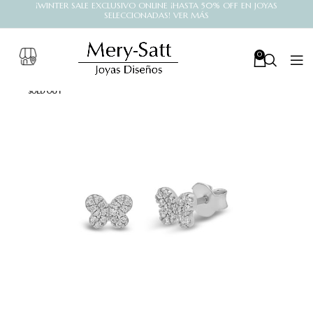
¡WINTER SALE EXCLUSIVO ONLINE ¡HASTA 50% OFF EN JOYAS
SELECCIONADAS! VER MÁS
0
SOLD OUT