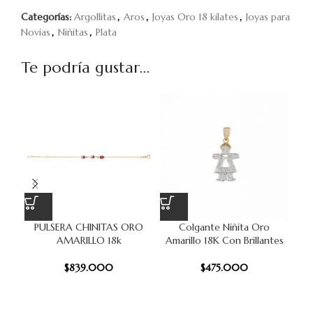
Categorías:
Argollitas
,
Aros
,
Joyas Oro 18 kilates
,
Joyas para
Novias
,
Niñitas
,
Plata
Te podría gustar...
PULSERA CHINITAS ORO
Colgante Niñita Oro
Ar
AMARILLO 18k
Amarillo 18K Con Brillantes
18
$
839.000
$
475.000