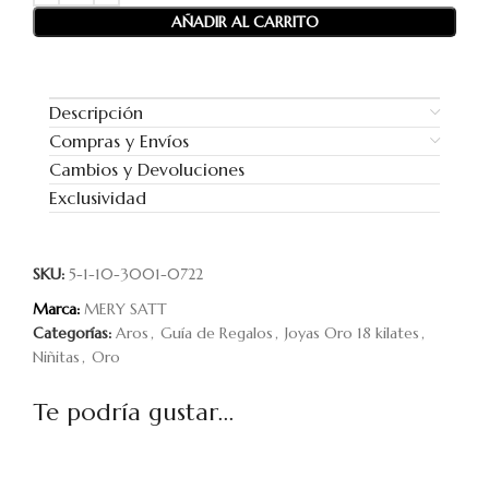
AÑADIR AL CARRITO
Descripción
Compras y Envíos
Cambios y Devoluciones
Exclusividad
SKU:
5-1-10-3001-0722
Marca:
MERY SATT
Categorías:
Aros
,
Guía de Regalos
,
Joyas Oro 18 kilates
,
Niñitas
,
Oro
Te podría gustar...
-2