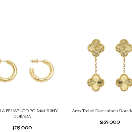
LA PESAVENTO 20 MM SHINY
Aros Trebol Diamantado Dorado
 CARRITO
AÑADIR AL CARRITO
DORADA
$
169.000
$
719.000