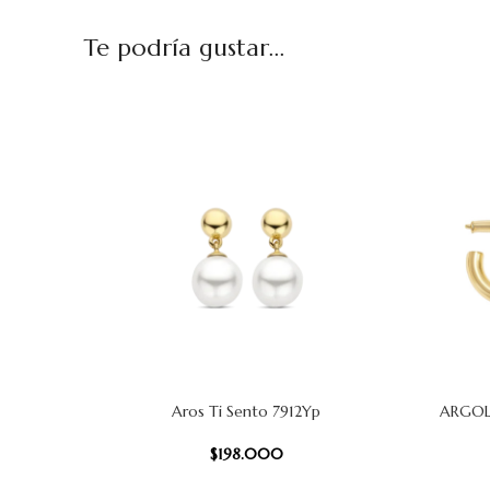
Te podría gustar...
Aros Ti Sento 7912Yp
ARGOL
AÑADIR AL CARRITO
AÑADIR AL
$
198.000