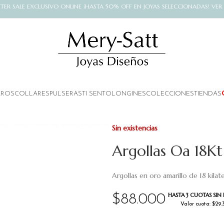
NTER SALE EXCLUSIVO ONLINE ¡HASTA 50% OFF EN JOYAS SELECCIONADAS! VER
AROS
COLLARES
PULSERAS
TI SENTO
LONGINES
COLECCIONES
TIENDAS
Sin existencias
Argollas Oa 18K
Argollas en oro amarillo de 18 kilate
HASTA 3 CUOTAS SIN 
$
88.000
Valor cuota: $29.