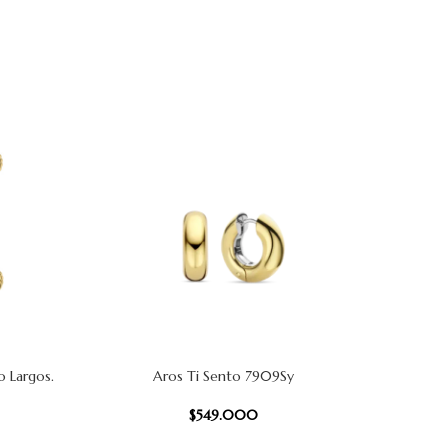
 Largos.
Aros Ti Sento 7909Sy
AÑADIR AL CARRITO
AÑADIR AL
$
549.000