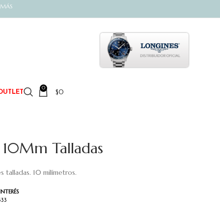
 MÁS
0
$
0
OUTLET
t 10Mm Talladas
s talladas. 10 milímetros.
INTERÉS
333