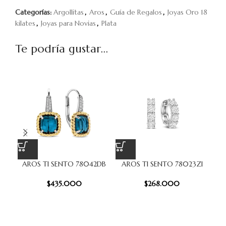
Categorías:
Argollitas
,
Aros
,
Guía de Regalos
,
Joyas Oro 18
kilates
,
Joyas para Novias
,
Plata
Te podría gustar...
AROS TI SENTO 78042DB
AROS TI SENTO 78023ZI
A
$
435.000
$
268.000