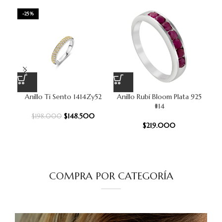
-25%
Anillo Ti Sento 1414Zy52
Anillo Rubí Bloom Plata 925
An
#14
$
148.500
$
198.000
$
219.000
COMPRA POR CATEGORÍA