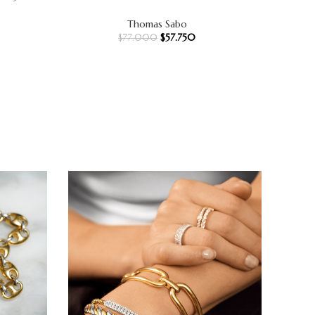
Thomas Sabo
$
57.750
$
77.000