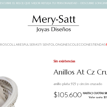
ESCUBRE EL RELOJ QUE MEJOR REFLEJA TU PERSONALIDAD - DESCUBRE LONGIN
AROS
COLLARES
PULSERAS
TI SENTO
LONGINES
COLECCIONES
TIENDAS
Sin existencias
Anillos At Cz Cr
anillo plata 925 y circón cruzado
HASTA 3 CUOTAS SI
$
105.600
Valor cuota: $3