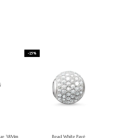
-25%
ique 38Mm
Bead White Pavé
Reloj Lo
AÑADIR AL CARRITO
AÑADIR AL