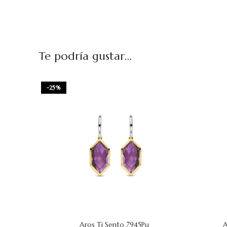
Te podría gustar...
-25%
Aros Ti Sento 7945Pu
A
AÑADIR AL CARRITO
AÑADIR AL