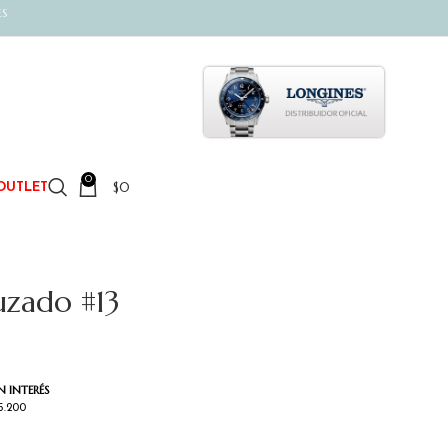
ES
0
$
0
OUTLET
uzado #13
N INTERÉS
5.200