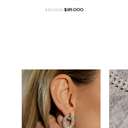
$
189.000
$
252.000