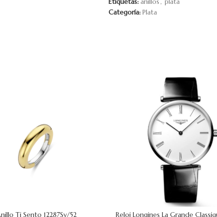
Etiquetas:
anillos
,
plata
Categoría:
Plata
nillo Ti Sento 12287Sy/52
Reloj Longines La Grande Class
 CARRITO
AÑADIR AL CARRITO