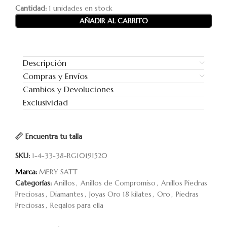
Cantidad:
1 unidades en stock
AÑADIR AL CARRITO
Descripción
Compras y Envíos
Cambios y Devoluciones
Exclusividad
Encuentra tu talla
SKU:
1-4-33-38-RG10191520
Marca:
MERY SATT
Categorías:
Anillos
,
Anillos de Compromiso
,
Anillos Piedras
Preciosas
,
Diamantes
,
Joyas Oro 18 kilates
,
Oro
,
Piedras
Preciosas
,
Regalos para ella