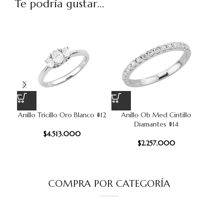
Te podría gustar...
Anillo Tricillo Oro Blanco #12
Anillo Ob Med Cintillo
A
Diamantes #14
$
4.513.000
$
2.257.000
COMPRA POR CATEGORÍA