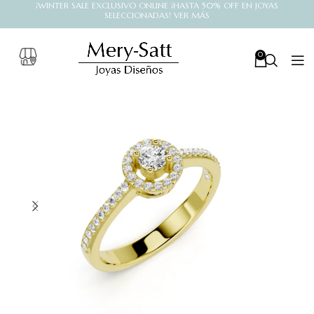
¡WINTER SALE EXCLUSIVO ONLINE ¡HASTA 50% OFF EN JOYAS
SELECCIONADAS! VER MÁS
0