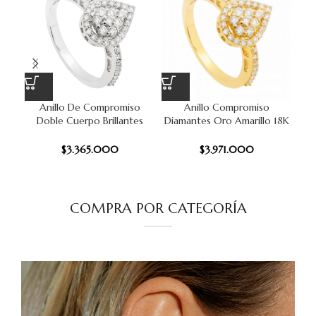
Anillo De Compromiso
Anillo Compromiso
An
Doble Cuerpo Brillantes
Diamantes Oro Amarillo 18K
0.5Ct Oro Blanco 18K #12
#13
$
3.365.000
$
3.971.000
COMPRA POR CATEGORÍA