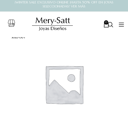
¡WINTER SALE EXCLUSIVO ONLINE ¡HASTA 50% OFF EN JOYAS
SELECCIONADAS! VER MÁS
0
SOLD OUT