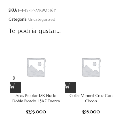
SKU:
1-4-19-17-MR90316Y
Categoría:
Uncategorized
Te podría gustar...
Aros Bicolor 18K Nudo
Collar Vermeil Cruz Con
C
Doble Picado 1.5X7 Tuerca
Circòn
$
393.000
$
98.000