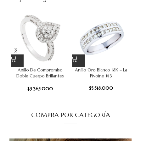
Anillo De Compromiso
Anillo Oro Blanco 18K – La
An
Doble Cuerpo Brillantes
Pivoine #13
B
0.5Ct Oro Blanco 18K #12
$
5.518.000
$
3.365.000
COMPRA POR CATEGORÍA