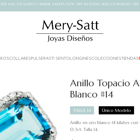
NTER SALE EXCLUSIVO ONLINE ¡HASTA 50% OFF EN JOYAS SELECCIONADAS! VER
AROS
COLLARES
PULSERAS
TI SENTO
LONGINES
COLECCIONES
TIENDAS
Anillo Topacio A
Blanco #14
TALLA 14
Único Modelo
Anillo en oro blanco 18 kilates con
0.3ct. Talla 14.