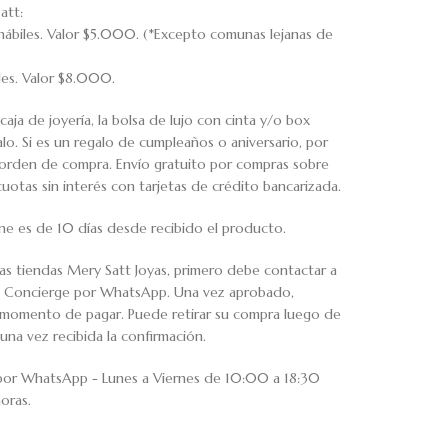
att:
hábiles. Valor $5.000. (*Excepto comunas lejanas de
iles. Valor $8.000.
caja de joyería, la bolsa de lujo con cinta y/o box
o. Si es un regalo de cumpleaños o aniversario, por
u orden de compra. Envío gratuito por compras sobre
tas sin interés con tarjetas de crédito bancarizada.
ne es de 10 días desde recibido el producto.
ras tiendas Mery Satt Joyas, primero debe contactar a
io Concierge por WhatsApp. Una vez aprobado,
al momento de pagar. Puede retirar su compra luego de
una vez recibida la confirmación.
 por WhatsApp - Lunes a Viernes de 10:00 a 18:30
oras.