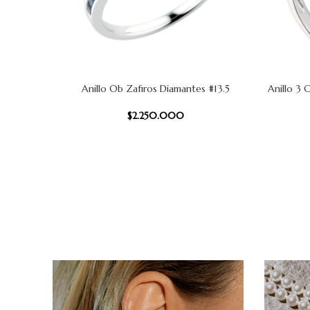
Anillo Ob Zafiros Diamantes #13.5
Anillo 3 
AÑADIR AL CARRITO
AÑADIR AL
$
2.250.000