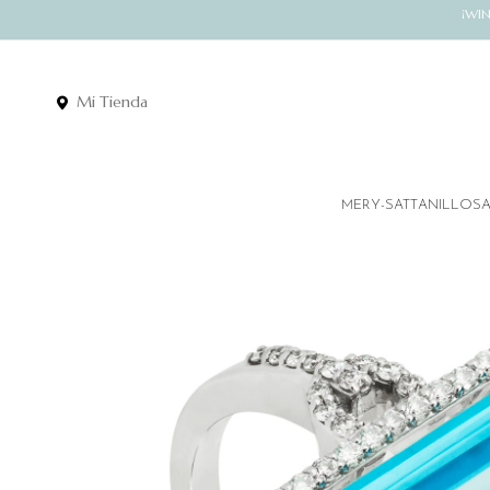
¡WI
Mi Tienda
MERY-SATT
ANILLOS