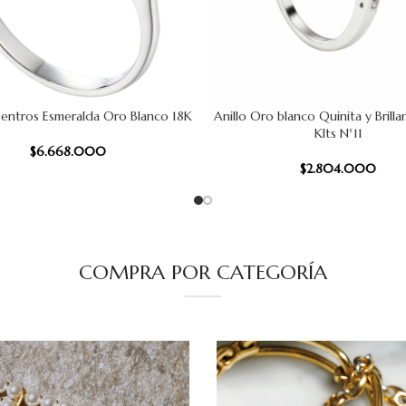
Centros Esmeralda Oro Blanco 18K
Anillo Oro blanco Quinita y Brill
 CARRITO
AÑADIR AL CARRITO
Klts N°11
$
6.668.000
$
2.804.000
COMPRA POR CATEGORÍA