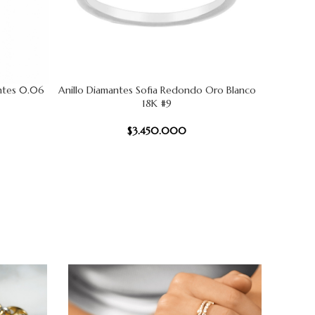
antes 0.06
Anillo Diamantes Sofia Redondo Oro Blanco
Anillo Edu
AÑADIR AL CARRITO
AÑADIR AL
18K #9
$
3.450.000