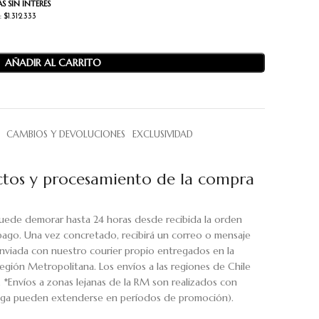
S SIN INTERÉS
 $1.312.333
AÑADIR AL CARRITO
CAMBIOS Y DEVOLUCIONES
EXCLUSIVIDAD
tos y procesamiento de la compra
uede demorar hasta 24 horas desde recibida la orden
pago. Una vez concretado, recibirá un correo o mensaje
viada con nuestro courier propio entregados en la
egión Metropolitana. Los envíos a las regiones de Chile
. *Envíos a zonas lejanas de la RM son realizados con
rega pueden extenderse en períodos de promoción).