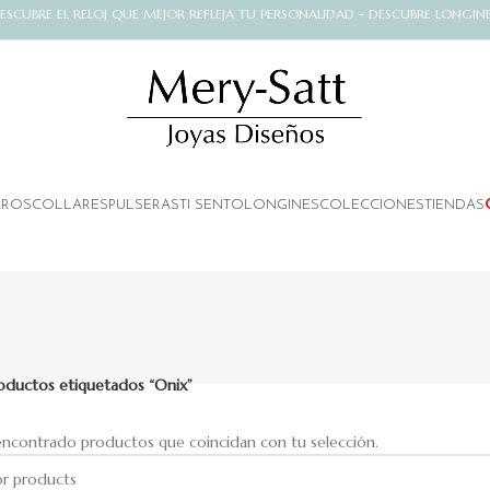
ESCUBRE EL RELOJ QUE MEJOR REFLEJA TU PERSONALIDAD - DESCUBRE LONGIN
AROS
COLLARES
PULSERAS
TI SENTO
LONGINES
COLECCIONES
TIENDAS
oductos etiquetados “Onix”
encontrado productos que coincidan con tu selección.