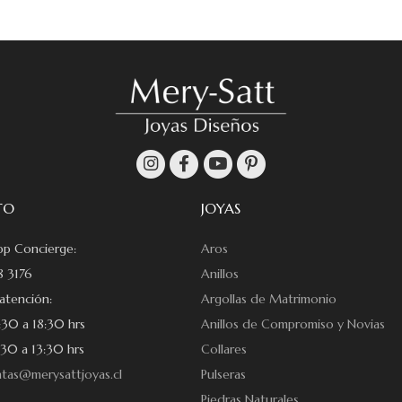
TO
JOYAS
p Concierge:
Aros
 3176
Anillos
atención:
Argollas de Matrimonio
:30 a 18:30 hrs
Anillos de Compromiso y Novias
30 a 13:30 hrs
Collares
tas@merysattjoyas.cl
Pulseras
Piedras Naturales