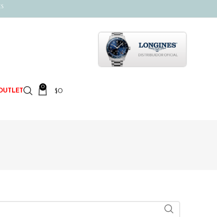
ES
0
$
0
OUTLET