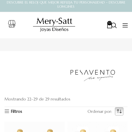
DESCUBRE EL RELOJ QUE MEJOR REFLEJA TU PERSONALIDAD - DESCUBRE
LONGINES
0
Inicio
Colecciones
Pesavento
Mostrando 22–29 de 29 resultados
Colección Italiana
Filtros
Ordenar por:
En las creaciones de Polvore di Sogni,
nuevos juegos de luces se deslizan a lo