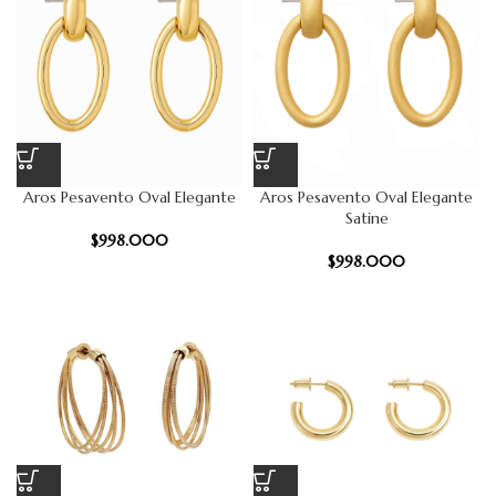
largo de las sinuosas líneas de plata para
sumergirse en un mar de brillantes
reflejos. Las formas modernas y decisivas
resaltan el material extraordinario
del polvo y construyen un marco elegante y
lleno de luz a su alrededor.
Aros Pesavento Oval Elegante
Aros Pesavento Oval Elegante
Satine
$
998.000
$
998.000