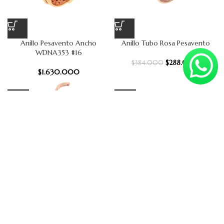
Anillo Pesavento Ancho
Anillo Tubo Rosa Pesavento
WDNA353 #16
$
288.000
$
384.000
$
1.630.000
-25%
-25%
Anillo Pesavento #13
Anillo Pesavento Rosa #13-16
Pesavento
Pesavento
$
603.000
$
448.500
$
804.000
$
598.000