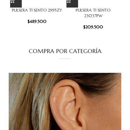
PULSERA TI SENTO 2995ZY
PULSERA TI SENTO
23037PW
PIO
$
489.500
$
209.500
COMPRA POR CATEGORÍA