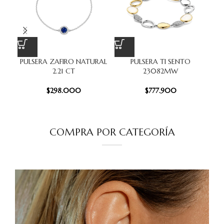
PULSERA ZAFIRO NATURAL
PULSERA TI SENTO
P
2.21 CT
23082MW
$
298.000
$
777.900
COMPRA POR CATEGORÍA