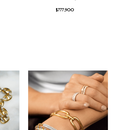
$
777.900