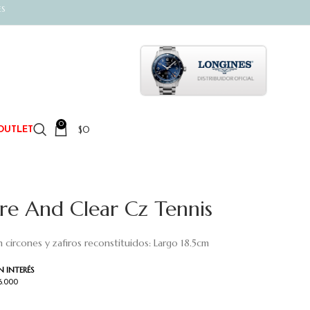
ES
0
$
0
OUTLET
ire And Clear Cz Tennis
n circones y zafiros reconstituidos: Largo 18.5cm
N INTERÉS
6.000