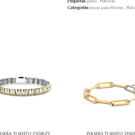
Etiquetas:
plata
,
Pulseras
Categorías:
Joyas para Novias
,
Plat
LSERA TI SENTO 23081ZY
PULSERA TI SENTO 2926
 CARRITO
AÑADIR AL CARRITO