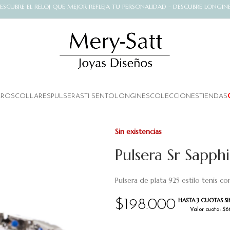
ESCUBRE EL RELOJ QUE MEJOR REFLEJA TU PERSONALIDAD - DESCUBRE LONGIN
AROS
COLLARES
PULSERAS
TI SENTO
LONGINES
COLECCIONES
TIENDAS
Sin existencias
Pulsera Sr Sapph
Pulsera de plata 925 estilo tenis co
HASTA 3 CUOTAS SI
$
198.000
Valor cuota: $6