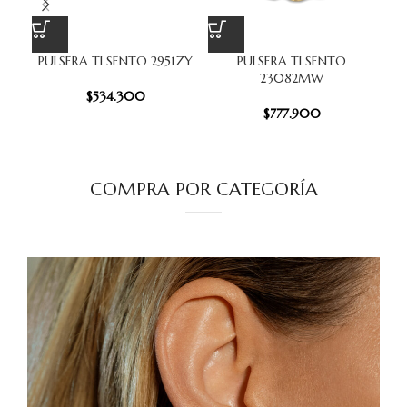
PULSERA TI SENTO 2951ZY
PULSERA TI SENTO
P
23082MW
$
534.300
$
777.900
COMPRA POR CATEGORÍA