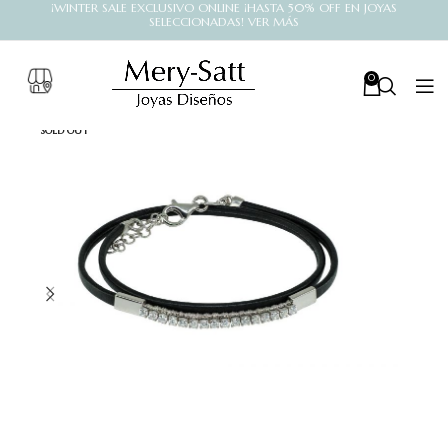
¡WINTER SALE EXCLUSIVO ONLINE ¡HASTA 50% OFF EN JOYAS
SELECCIONADAS! VER MÁS
0
SOLD OUT