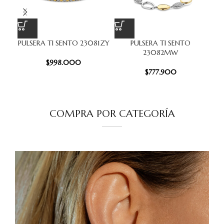
PULSERA TI SENTO 23081ZY
PULSERA TI SENTO
23082MW
PIO
$
998.000
$
777.900
COMPRA POR CATEGORÍA