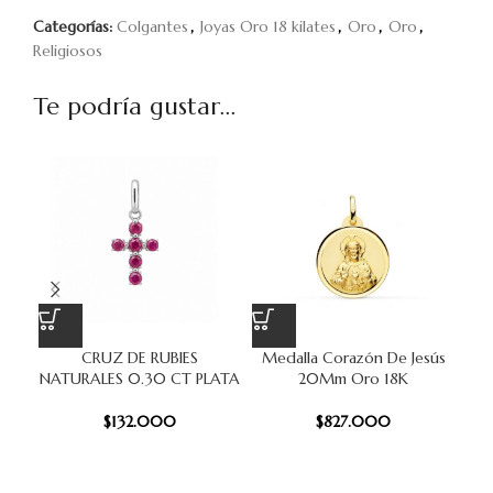
Categorías:
Colgantes
,
Joyas Oro 18 kilates
,
Oro
,
Oro
,
Religiosos
Te podría gustar...
CRUZ DE RUBIES
Medalla Corazón De Jesús
Med
NATURALES 0.30 CT PLATA
20Mm Oro 18K
$
132.000
$
827.000