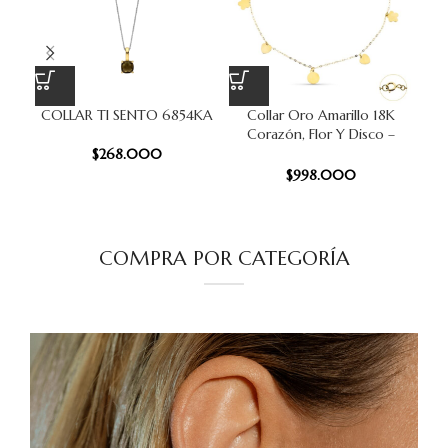
COLLAR TI SENTO 6854KA
Collar Oro Amarillo 18K
P
Corazón, Flor Y Disco –
18
45Cm
$
268.000
$
998.000
COMPRA POR CATEGORÍA