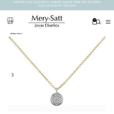
¡WINTER SALE EXCLUSIVO ONLINE ¡HASTA 50% OFF EN JOYAS
SELECCIONADAS! VER MÁS
0
SOLD OUT