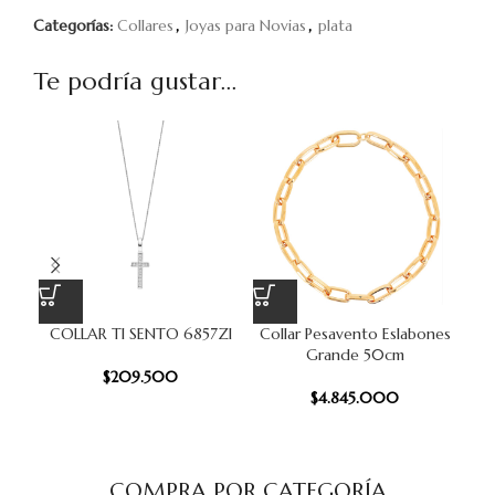
Categorías:
Collares
,
Joyas para Novias
,
plata
Te podría gustar...
COLLAR TI SENTO 6857ZI
Collar Pesavento Eslabones
Grande 50cm
$
209.500
$
4.845.000
COMPRA POR CATEGORÍA