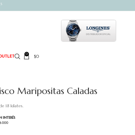
ES
0
$
0
OUTLET
isco Maripositas Caladas
e 18 kilates.
N INTERÉS
36.000