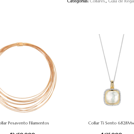
Categorías:
Collares
,
Guía de Rega
llar Pesavento Filamentos
Collar Ti Sento 6828M
 CARRITO
AÑADIR AL CARRITO