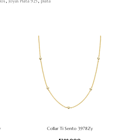
los
,
Joyas Plata 925
,
plata
w
Collar Ti Sento 3978Zy
C
AÑADIR AL CARRITO
AÑADIR AL