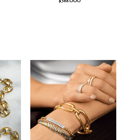
$
388.000