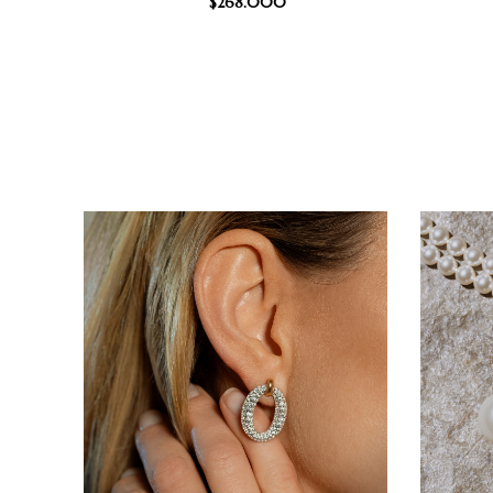
$
268.000