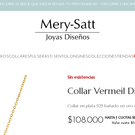
ESCUBRE EL RELOJ QUE MEJOR REFLEJA TU PERSONALIDAD - DESCUBRE LONGIN
AROS
COLLARES
PULSERAS
TI SENTO
LONGINES
COLECCIONES
TIENDAS
Sin existencias
Collar Vermeil D
Collar en plata 925 bañado en oro d
HASTA 3 CUOTAS SI
$
108.000
Valor cuota: $