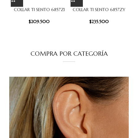
COLLAR TI SENTO 6857ZI
COLLAR TI SENTO 6857ZY
C
$
209.500
$
235.500
COMPRA POR CATEGORÍA