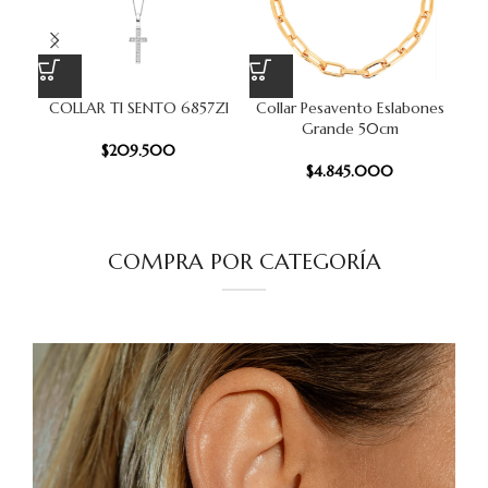
COLLAR TI SENTO 6857ZI
Collar Pesavento Eslabones
Co
Grande 50cm
$
209.500
$
4.845.000
COMPRA POR CATEGORÍA